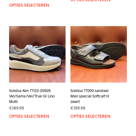
OPTIES SELECTEREN
Dit
OPTIES SELECTEREN
Dit
prod
product
heef
heeft
mee
meerdere
varia
variaties.
Deze
Deze
opti
optie
kan
kan
geko
gekozen
wor
worden
op
op
de
de
prod
productpagina
Solidus Ken 71122-20926
Solidus 77000 sandaal
Vel/Sams/Vel/True GI Lino
Man special Softcalf H
Multi
zwart
€
189.95
€
159.95
OPTIES SELECTEREN
Dit
OPTIES SELECTEREN
Dit
product
prod
heeft
heef