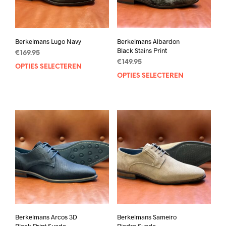
Berkelmans Lugo Navy
Berkelmans Albardon
Black Stains Print
€
169.95
€
149.95
OPTIES SELECTEREN
Dit
OPTIES SELECTEREN
Dit
product
prod
heeft
heef
meerdere
mee
variaties.
varia
Deze
Deze
optie
opti
kan
kan
gekozen
geko
worden
wor
op
op
de
de
productpagina
prod
Berkelmans Arcos 3D
Berkelmans Sameiro