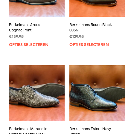
Berkelmans Arcos
Berkelmans Rouen Black
Cognac Print
005N
€
139.95
€
129.95
OPTIES SELECTEREN
Dit
OPTIES SELECTEREN
Dit
product
prod
heeft
heef
meerdere
mee
variaties.
varia
Deze
Deze
optie
opti
kan
kan
gekozen
geko
worden
wor
op
op
de
de
productpagina
prod
Berkelmans Maranello
Berkelmans Estoril Navy