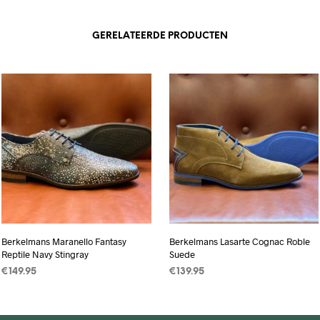
GERELATEERDE PRODUCTEN
Berkelmans Maranello Fantasy
Berkelmans Lasarte Cognac Roble
Reptile Navy Stingray
Suede
€
149.95
€
139.95
OPTIES SELECTEREN
Dit
OPTIES SELECTEREN
Dit
product
product