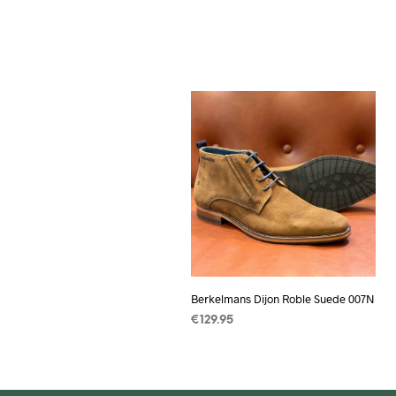
Berkelmans Dijon Roble Suede 007N
€
129.95
OPTIES SELECTEREN
Dit
product
heeft