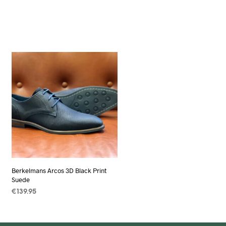
Berkelmans Arcos 3D Black Print
Suede
€
139.95
OPTIES SELECTEREN
Dit
product