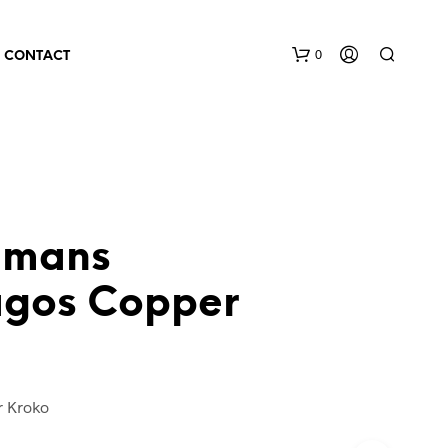
0
CONTACT
lmans
lagos Copper
r Kroko