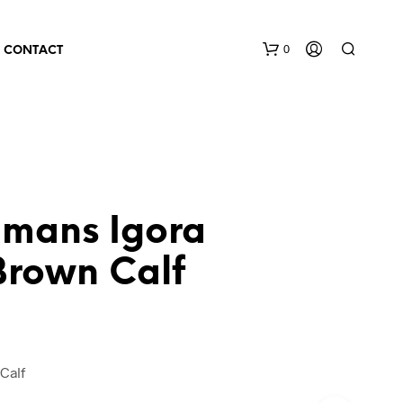
0
CONTACT
lmans Igora
Brown Calf
Calf