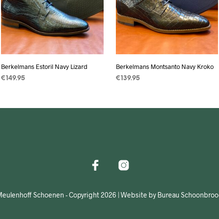
Berkelmans Estoril Navy Lizard
Berkelmans Montsanto Navy Kroko
€
149.95
€
139.95
OPTIES SELECTEREN
Dit
OPTIES SELECTEREN
Dit
product
product
heeft
heeft
meerdere
meerdere
variaties.
variaties.
Deze
Deze
optie
optie
kan
kan
gekozen
gekozen
eulenhoff Schoenen - Copyright 2026 | Website by Bureau Schoonbro
worden
worden
op
op