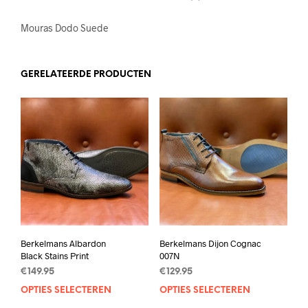
Mouras Dodo Suede
GERELATEERDE PRODUCTEN
Berkelmans Albardon
Berkelmans Dijon Cognac
Black Stains Print
007N
€
149.95
€
129.95
OPTIES SELECTEREN
Dit
OPTIES SELECTEREN
Dit
product
prod