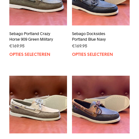
Sebago Portland Crazy
Sebago Docksides
Horse 909 Green Military
Portland Blue Navy
€
169.95
€
169.95
OPTIES SELECTEREN
Dit
OPTIES SELECTEREN
Dit
product
prod
heeft
heef
meerdere
mee
variaties.
varia
Deze
Deze
optie
opti
kan
kan
gekozen
geko
worden
wor
op
op
de
de
productpagina
prod