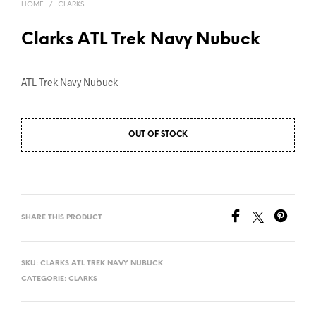
HOME
/
CLARKS
Clarks ATL Trek Navy Nubuck
ATL Trek Navy Nubuck
OUT OF STOCK
SHARE THIS PRODUCT
SKU:
CLARKS ATL TREK NAVY NUBUCK
CATEGORIE:
CLARKS