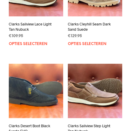
Clarks Sailview Lace Light
Clarks Cleyhill Seam Dark
Tan Nubuck
Sand Suede
€
109.95
€
129.95
OPTIES SELECTEREN
Dit
OPTIES SELECTEREN
Dit
product
prod
heeft
heef
meerdere
mee
variaties.
varia
Deze
Deze
optie
opti
kan
kan
gekozen
geko
worden
wor
op
op
de
de
productpagina
prod
Clarks Desert Boot Black
Clarks Sailview Step Light