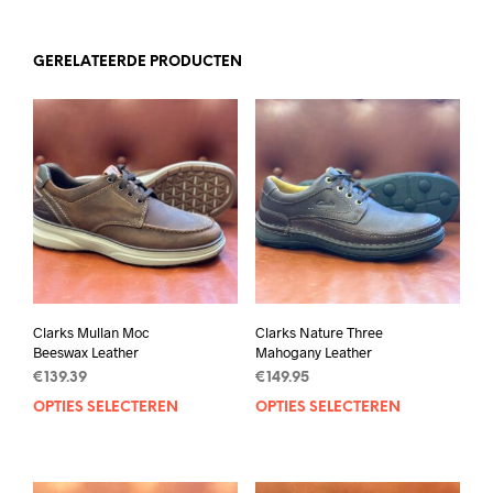
GERELATEERDE PRODUCTEN
Clarks Mullan Moc
Clarks Nature Three
Beeswax Leather
Mahogany Leather
€
139.39
€
149.95
OPTIES SELECTEREN
Dit
OPTIES SELECTEREN
Dit
product
prod
heeft
heef
meerdere
mee