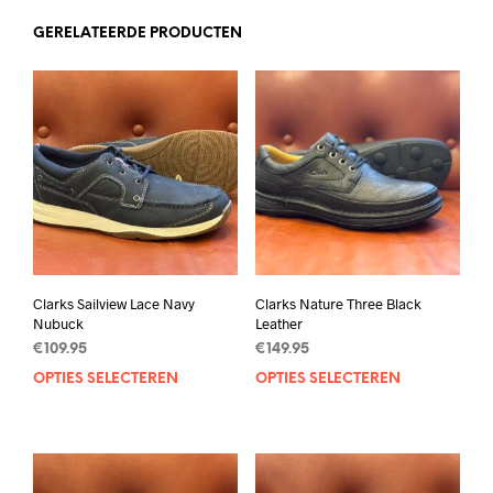
GERELATEERDE PRODUCTEN
Clarks Sailview Lace Navy
Clarks Nature Three Black
Nubuck
Leather
€
109.95
€
149.95
OPTIES SELECTEREN
Dit
OPTIES SELECTEREN
Dit
product
prod
heeft
heef
meerdere
mee
variaties.
varia