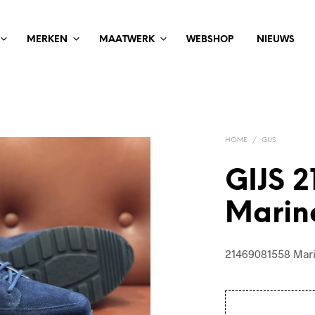
MERKEN
MAATWERK
WEBSHOP
NIEUWS
HOME
/
GIJS
GIJS 
Marin
21469081558 Mari