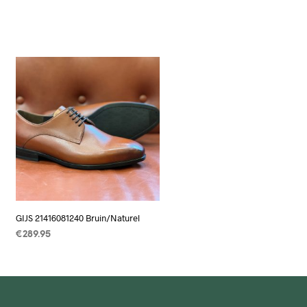
GIJS 21416081240 Bruin/Naturel
€
289.95
OPTIES SELECTEREN
Dit
product
heeft
meerdere