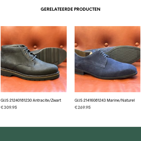
GERELATEERDE PRODUCTEN
GIJS 21240181230 Antracite/Zwart
GIJS 21416081243 Marine/Naturel
€
309.95
€
269.95
OPTIES SELECTEREN
Dit
OPTIES SELECTEREN
Dit
product
product
heeft
heeft
meerdere
meerdere