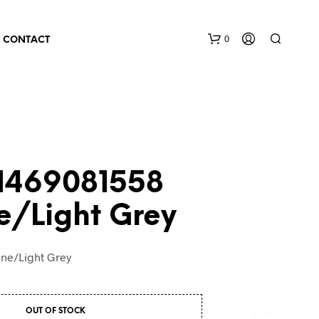
0
CONTACT
21469081558
e/Light Grey
ne/Light Grey
OUT OF STOCK