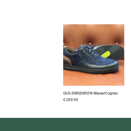
GIJS 20852081216 Blauw/Cognac
€
259.95
OPTIES SELECTEREN
Dit
product
heeft
meerdere