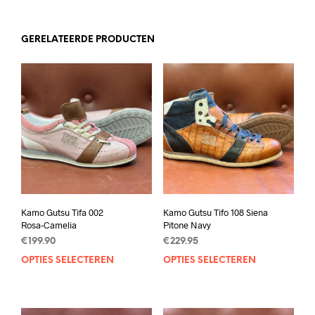
GERELATEERDE PRODUCTEN
Kamo Gutsu Tifa 002
Kamo Gutsu Tifo 108 Siena
Rosa-Camelia
Pitone Navy
€
199.90
€
229.95
OPTIES SELECTEREN
Dit
OPTIES SELECTEREN
Dit
product
prod
heeft
heef
meerdere
mee