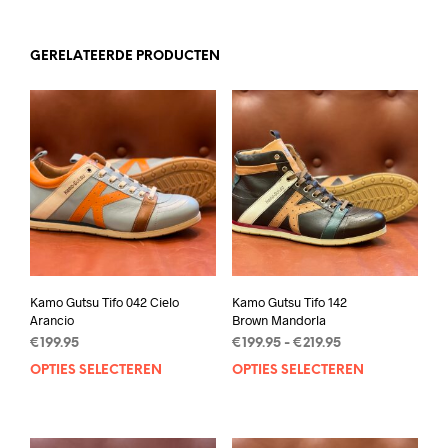
GERELATEERDE PRODUCTEN
Kamo Gutsu Tifo 042 Cielo
Kamo Gutsu Tifo 142
Arancio
Brown Mandorla
Prijsklasse:
€
199.95
€
199.95
-
€
219.95
€199.95
OPTIES SELECTEREN
Dit
OPTIES SELECTEREN
Dit
tot
product
prod
€219.95
heeft
heef
meerdere
mee