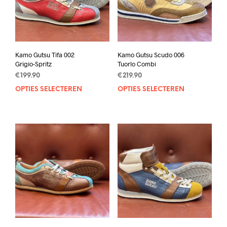
Kamo Gutsu Tifa 002
Kamo Gutsu Scudo 006
Grigio-Spritz
Tuorlo Combi
€
199.90
€
219.90
OPTIES SELECTEREN
Dit
OPTIES SELECTEREN
Dit
product
prod
heeft
heef
meerdere
mee
variaties.
varia
Deze
Deze
optie
opti
kan
kan
gekozen
geko
worden
wor
op
op
de
de
productpagina
prod