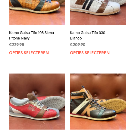
Kamo Gutsu Tifo 108 Siena
Kamo Gutsu Tifo 030
Pitone Navy
Bianco
€
229.95
€
209.90
OPTIES SELECTEREN
Dit
OPTIES SELECTEREN
Dit
product
prod
heeft
heef
meerdere
mee
variaties.
varia
Deze
Deze
optie
opti
kan
kan
gekozen
geko
worden
wor
op
op
de
de
productpagina
prod