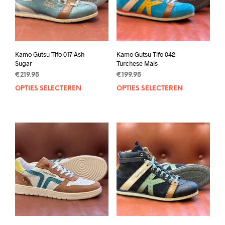
Kamo Gutsu Tifo 017 Ash-
Kamo Gutsu Tifo 042
Sugar
Turchese Mais
€
219.95
€
199.95
OPTIES SELECTEREN
Dit
OPTIES SELECTEREN
Dit
product
prod
heeft
heef
meerdere
mee
variaties.
varia
Deze
Deze
optie
opti
kan
kan
gekozen
geko
worden
wor
op
op
de
de
productpagina
prod