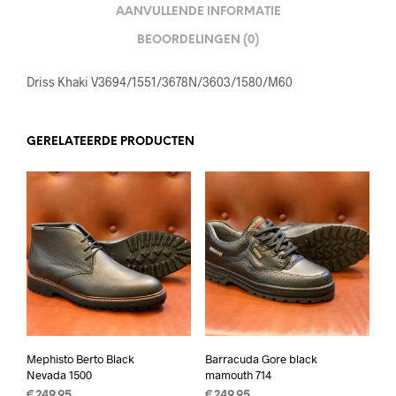
AANVULLENDE INFORMATIE
BEOORDELINGEN (0)
Driss Khaki V3694/1551/3678N/3603/1580/M60
GERELATEERDE PRODUCTEN
Mephisto Berto Black
Barracuda Gore black
Nevada 1500
mamouth 714
€
249.95
€
249.95