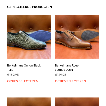
GERELATEERDE PRODUCTEN
Berkelmans Oulton Black
Berkelmans Rouen
Tulip
cognac 005N
€
139.95
€
129.95
OPTIES SELECTEREN
Dit
OPTIES SELECTEREN
Dit
product
prod
heeft
heef
meerdere
mee
variaties.
varia