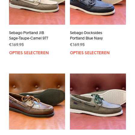
Sebago Portland JIB
Sebago Docksides
Sage-Taupe-Camel 977
Portland Blue Navy
€
169.95
€
169.95
OPTIES SELECTEREN
Dit
OPTIES SELECTEREN
Dit
product
prod
heeft
heef
meerdere
mee
variaties.
varia
Deze
Deze
optie
opti
kan
kan
gekozen
geko
worden
wor
op
op
de
de
productpagina
prod