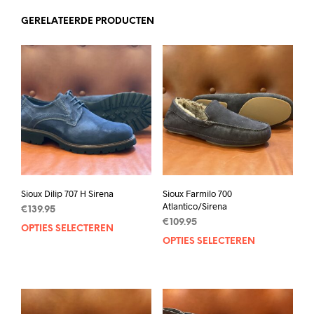
GERELATEERDE PRODUCTEN
Sioux Dilip 707 H Sirena
Sioux Farmilo 700
Atlantico/Sirena
€
139.95
€
109.95
OPTIES SELECTEREN
Dit
OPTIES SELECTEREN
Dit
product
prod
heeft
heef
meerdere
mee
variaties.
varia
Deze