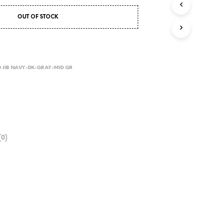
OUT OF STOCK
 JIB NAVY-DK-GRAY-MID GR
0)