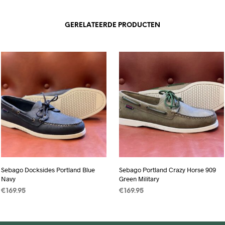
GERELATEERDE PRODUCTEN
Sebago Docksides Portland Blue
Sebago Portland Crazy Horse 909
Navy
Green Military
€
169.95
€
169.95
OPTIES SELECTEREN
Dit
OPTIES SELECTEREN
Dit
product
product