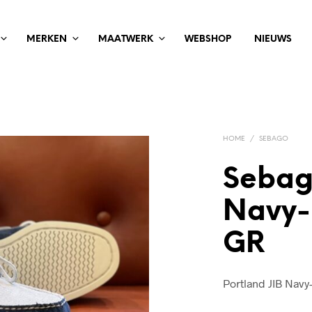
MERKEN
MAATWERK
WEBSHOP
NIEUWS
HOME
/
SEBAGO
Sebag
Navy-
GR
Portland JIB Nav