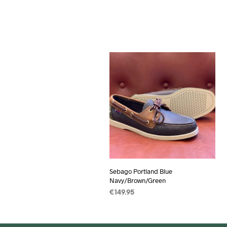
Sebago Portland Blue
Navy/Brown/Green
€
149.95
OPTIES SELECTEREN
Dit
product