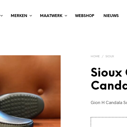
MERKEN
MAATWERK
WEBSHOP
NIEUWS
HOME
/
SIOUX
Sioux
Canda
Gion H Candala S