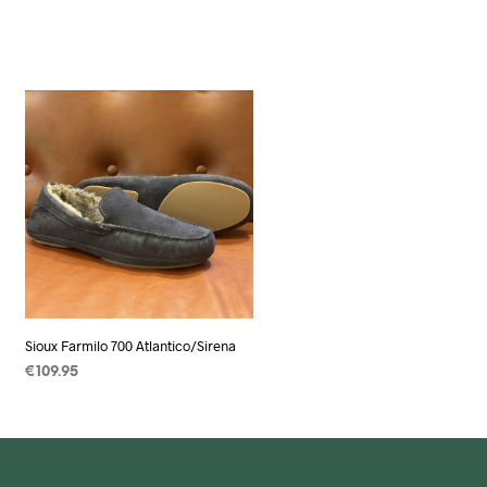
Sioux Farmilo 700 Atlantico/Sirena
€
109.95
OPTIES SELECTEREN
Dit
product
heeft
meerdere