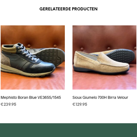
GERELATEERDE PRODUCTEN
Mephisto Boran Blue VE3655/1545
Sioux Giumelo 700H Birra Velour
€
239.95
€
129.95
OPTIES SELECTEREN
Dit
OPTIES SELECTEREN
Dit
product
product
heeft
heeft
meerdere
meerdere