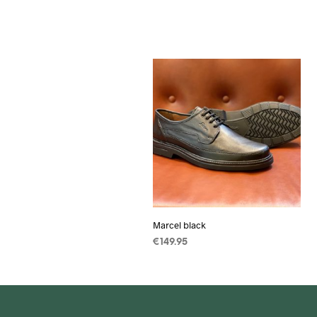
Marcel black
€
149.95
OPTIES SELECTEREN
Dit
product
heeft
meerdere