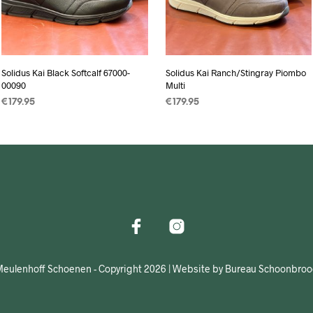
Solidus Kai Black Softcalf 67000-
Solidus Kai Ranch/Stingray Piombo
00090
Multi
€
179.95
€
179.95
OPTIES SELECTEREN
Dit
OPTIES SELECTEREN
Dit
product
product
heeft
heeft
meerdere
meerdere
variaties.
variaties.
Deze
Deze
optie
optie
kan
kan
gekozen
gekozen
eulenhoff Schoenen - Copyright 2026 | Website by Bureau Schoonbro
worden
worden
op
op
de
de