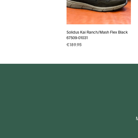
Solidus Kai Ranch/Mash Flex Black
67509-01031
€
189.95
OPTIES SELECTEREN
Dit
product
heeft
meerdere
variaties.
Deze
optie
kan
gekozen
M
worden
op
de