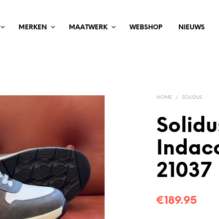
MERKEN
MAATWERK
WEBSHOP
NIEUWS
HOME
/
SOLIDUS
Solidu
Indaco
21037
€
189.95