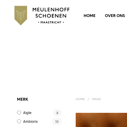
HOME
OVER ONS
MERK
HOME
/
MANZ
Aigle
2
Ambiorix
13