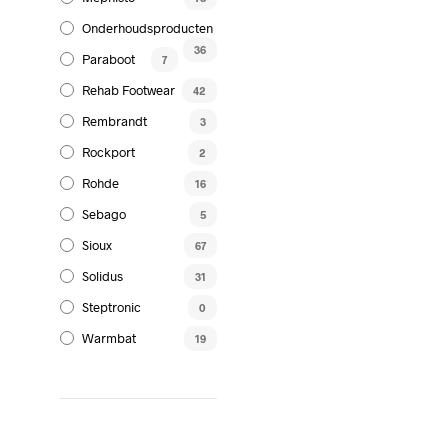
gekoz
Onderhoudsproducten
worde
36
op
Paraboot
7
de
Rehab Footwear
42
produc
Rembrandt
3
Rockport
2
Rohde
16
Sebago
5
Sioux
67
Solidus
31
Steptronic
0
Warmbat
19