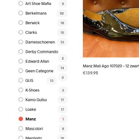
Art Shoe Mafia
6
Berkelmans
92
Berwick
18
Clarks
15
Damesschoenen
13
Derby Commando
2
Edward Allan
Manz Mali Ago 107020 – 12 zwart
14
Geen Categorie
€
139.95
0
GIJS
13
OPTIES SELECTEREN
Dit
produc
K-Shoes
3
heeft
Kamo Gutsu
77
meerd
Loake
17
variati
Manz
Deze
1
optie
Mascolori
9
kan
Mephisto
78