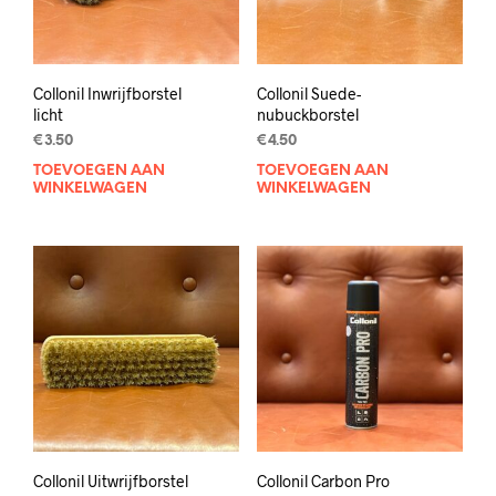
Collonil Inwrijfborstel
Collonil Suede-
licht
nubuckborstel
€
3.50
€
4.50
TOEVOEGEN AAN
TOEVOEGEN AAN
WINKELWAGEN
WINKELWAGEN
Collonil Uitwrijfborstel
Collonil Carbon Pro