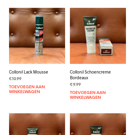
Collonil Lack Mousse
Collonil Schoencreme
Bordeaux
€
10.99
€
9.99
TOEVOEGEN AAN
WINKELWAGEN
TOEVOEGEN AAN
WINKELWAGEN