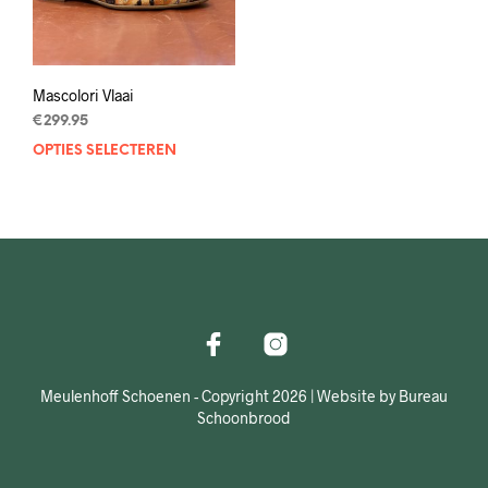
op
op
de
de
productpagina
prod
Mascolori Vlaai
€
299.95
OPTIES SELECTEREN
Dit
product
heeft
meerdere
variaties.
Deze
optie
kan
gekozen
worden
op
Meulenhoff Schoenen - Copyright 2026 | Website by Bureau
de
Schoonbrood
productpagina