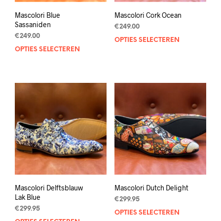
Mascolori Blue
Mascolori Cork Ocean
Sassaniden
€
249.00
€
249.00
OPTIES SELECTEREN
Dit
OPTIES SELECTEREN
Dit
prod
product
heef
heeft
mee
meerdere
varia
variaties.
Deze
Deze
opti
optie
kan
kan
geko
gekozen
wor
worden
op
op
de
de
prod
productpagina
Mascolori Delftsblauw
Mascolori Dutch Delight
Lak Blue
€
299.95
€
299.95
OPTIES SELECTEREN
Dit